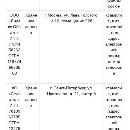
файлы
соokіe
ООО
Хране
г. Москва, ул. Льва Толстого,
фамили
«Янде
ние
д.16, помещение 528
я, имя,
кс.Обл
данны
отчество
ако»
х
; пол;
ИНН:
адрес
77044
электрон
58262
ной
ОГРН:
почты;
118774
номер
66785
телефон
80
а
АО
Хране
г. Санкт-Петербург, ул.
фамили
«Селе
ние
Цветочная, д. 21, литер А
я, имя,
ктел»
данны
отчество
ИНН:
х
; пол;
78109
адрес
62785
электрон
ОГРН:
ной
12478
почты;