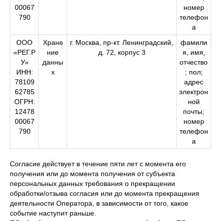
00067
номер
790
телефон
а
ООО
Хране
г. Москва, пр-кт. Ленинградский,
фамили
«РЕГ.Р
ние
д. 72, корпус 3
я, имя,
У»
данны
отчество
ИНН:
х
; пол;
78109
адрес
62785
электрон
ОГРН:
ной
12478
почты;
00067
номер
790
телефон
а
Согласие действует в течение пяти лет с момента его
получения или до момента получения от субъекта
персональных данных требования о прекращении
обработки/отзыва согласия или до момента прекращения
деятельности Оператора, в зависимости от того, какое
событие наступит раньше.