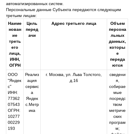
автоматизированных систем.
Персональные данные Субъекта передаются следующим
третьим лицам:
Наиме
Цель
Адрес третьего лица
Объем
нован
перед
персона
ие
ачи
льных
треть
данных,
его
которы
лица,
е
ИНН,
переда
ОГРН
ются
ООО
Реализ
г. Москва, ул. Льва Толстого,
сведени
"Яндек
ация
д.16
я,
с"
сервис
собирае
ИНН:
а
мые
77362
Яндек
посредс
07543
с.Метр
твом
ОГРН:
ика
метриче
10277
ских
00229
програм
193
м;